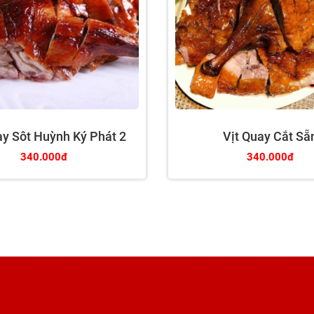
ay Sôt Huỳnh Ký Phát 2
Vịt Quay Cắt Sẵ
340.000đ
340.000đ