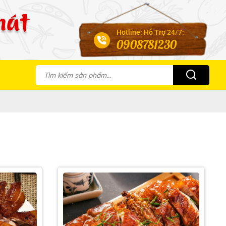
Hotline: Hỗ Trợ 24/7:
0908781230