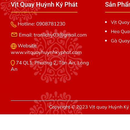
Vịt Quay Huỳnh Ký Phát
Sản Ph
Vịt Quay
Hotline: 0908781230
Heo Qua
Email: tranlichy03@gmail.com
Gà Quay
Website:
www.vitquayhuynhkyphat.com
74 QL1, Phường 2, Tân An, Long
An
Copyright © 2023
Vịt quay Huỳnh Ký 